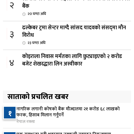
२
बैंक
२0 घण्टा अघि
ढल्केबर ट्रमा सेन्टर माग्दै सांसद यादवको संसद्‌मा मौन
३
विरोध
२३ घण्टा अघि
कोइराला निवास मर्मतका लागि छुट्याइएको २ करोड
४
बजेट शेखरद्धारा लिन अस्वीकार
१ दिन अघि
रूकुम पश्चिममा प्रहरीको गाडीले मोटरसाइकललाई
५
ठक्कर दिँदा किशोरको मृत्यु
साताको प्रचलित खबर
१ दिन अघि
नागरिक लगानी कोषको बैंक मौज्दातमा २१ करोड ६८ लाखको
१
प्रतिनिधिसभा बैठक बस्दै , पाँच विधेयक र प्रतिवेदन
फरक, हिसाब मिलान गर्नुपर्ने
६
प्रस्तुत हुने
नेपाल नक्सा
१ दिन अघि