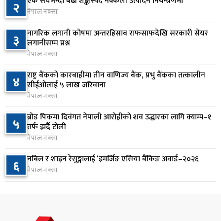
एक सयभन्दा बढी शङ्कास्पद नक्कली उत्पादन नियन्त्रणमा
२
नेपाल नक्सा
आज बस्ने भनिएको राष्ट्रिय सभाको बैठक बुधबारका लागि
७
सर्‍यो
नागरिक लगानी कोषमा अन्तरहिसाब राफसाफदेखि सरकारी सेयर
३
१ दिन अघि
लगानीसम्म प्रश्न
नेपाल नक्सा
वीरगञ्जमा ट्यांकरको सिल खोलेर तेल निकाल्ने सात जना
८
रंगेहात पक्राउ
राष्ट्र बैंकको कारबाहीमा तीन वाणिज्य बैंक, प्रभु बैंकका तत्कालीन
४
सीईओलाई ५ लाख जरिवाना
१ दिन अघि
नेपाल नक्सा
जन्मसिद्ध नागरिकता कडा बनाउने ट्रम्पको नयाँ प्रयास, दुई
९
ब्रोड पिकमा दिवंगत नेपाली आरोहीको शव उद्धारका लागि क्याम्प–१
५
कार्यकारी आदेश जारी
तर्फ झर्दै टोली
१ दिन अघि
नेपाल नक्सा
राप्रपाको निर्णय: बागमती प्रदेश सरकारमा सहभागी नहुने
नबिल र शाइन रेसुङ्गालाई ‘इमर्जिङ एसिया बैंकिङ अवार्ड–२०२६
१०
६
नेपाल नक्सा
१ दिन अघि