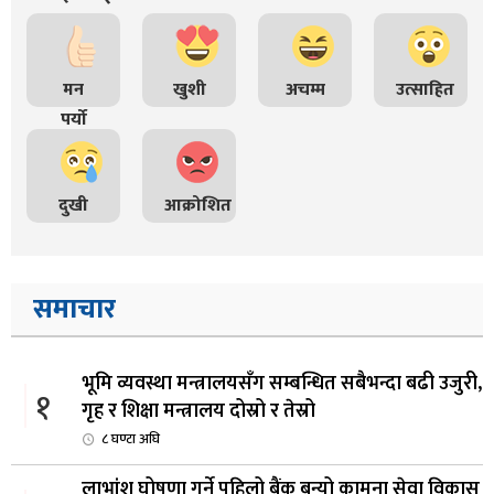
मन
खुशी
अचम्म
उत्साहित
पर्यो
दुखी
आक्रोशित
समाचार
भूमि व्यवस्था मन्त्रालयसँग सम्बन्धित सबैभन्दा बढी उजुरी,
१
गृह र शिक्षा मन्त्रालय दोस्रो र तेस्रो
८ घण्टा अघि
लाभांश घोषणा गर्ने पहिलो बैंक बन्यो कामना सेवा विकास