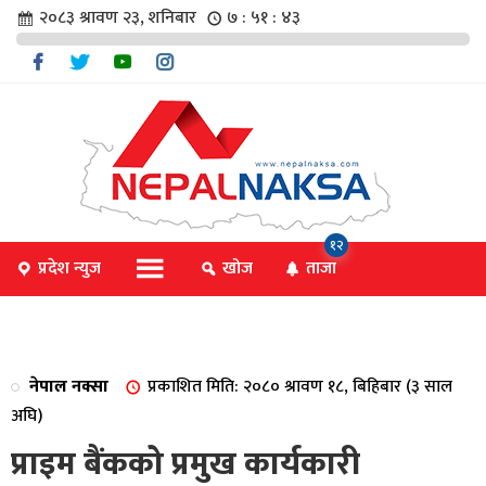
२०८३ श्रावण २३, शनिबार
७ : ५१ : ४४
चार
१२
प्रदेश न्युज
खोज
ताजा
िविधि
नेपाल नक्सा
प्रकाशित मिति: २०८० श्रावण १८, बिहिबार (३ साल
िधि
अघि)
प्राइम बैंकको प्रमुख कार्यकारी