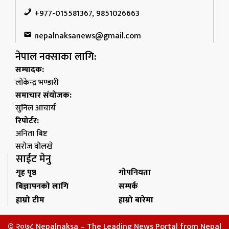
+977-015581367, 9851026663
nepalnaksanews@gmail.com
नेपाल नक्साका लागि:
सम्पादक:
लोकेन्द्र भण्डारी
समाचार संयोजक:
सुनिल आचार्य
रिपोर्टर:
अनिता बिष्ट
सरोज वोलखे
साईट मेनु
गृह पृष्ठ
गोपनियता
बिज्ञापनको लागि
सम्पर्क
हाम्रो टीम
हाम्रो बारेमा
© २०७८ Nepalnaksa – The Leading News Portal from Nepal