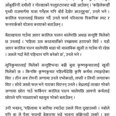
आँबुखैरेनी दमौली र गोरखाको पालुङटारबाट बढी आउँछन् । ‘कहिलेकाहीँ
पृथ्वी राजमार्गमा यात्रा गर्नेहरू पनि बोर्ड देखेर आउनुहुन्छ’, उनले भने ।
कालिज पालनलाई विस्तार गर्दै उनले फार्म परिसरमा पिकनिक स्पट र
फनपार्कको योजना बनाएको बताउँछन् ।
वैशाखयता गाउँमा आएर कालिज पालन थालेपछि अथाह सन्तुष्टि मिलेको
छ उनलाई । ‘पहिला उता काठमाडौँको रमझममा हराएको थिएँ । यहाँ
आएर कालिज पाल्न थालेपछि थाहा भो वास्तविक खुसी त गाउँमा पो रहेछ
। जसले गर्दा मेरो पहिचान पनि बनेको छ’, उनले भने ।
सुनिकुमारलाई मिलेको सन्तुष्टिभन्दा बढी बुवा कृष्णकुमारलाई खुसी
मिलेको छ । किनकि कृष्णकुमार पहिल्यैदेखि कृषि कर्ममा रमाइरहेका
थिए । तीन सय रोपनी जग्गामा उनले एभोकाडो, लप्सी र लिची लगाएका
थिए । सोचे जस्तो फल भने पाएका थिएनन् उनले । बेच्नलाई तरखर गरेको
जग्गामा छोरा गाउँ फर्किएर कालिज पाल्न थालेपछि आफ्नो कर्मलाई
छोराले पनि पछ्याएको महसुस गरेको बताउँछन् ।
उनी भन्छन्, ‘पहिलामा म बारीमा रमाउँदा उसले चित्त दुखाउथ्यो । नबोले
पनि बा ले पैसा फाल्यो बेकारमा भन्ने भावना बुझिन्थ्यो उस्को । बरु