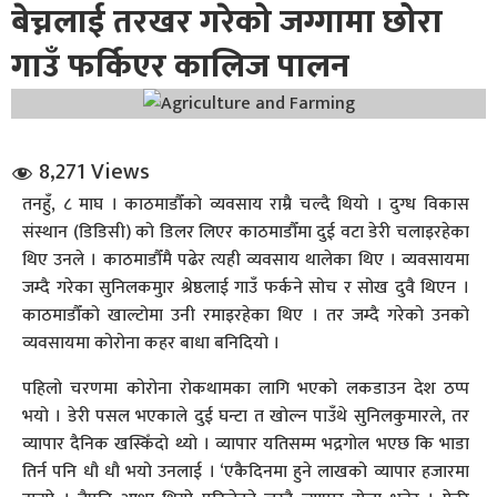
बेच्नलाई तरखर गरेको जग्गामा छोरा
गाउँ फर्किएर कालिज पालन
8,271 Views
धि संवाद
तनहुँ, ८ माघ । काठमाडौँको व्यवसाय राम्रै चल्दै थियो । दुग्ध विकास
संस्थान (डिडिसी) को डिलर लिएर काठमाडौँमा दुई वटा डेरी चलाइरहेका
सञ्जालबाट
थिए उनले । काठमाडौँमै पढेर त्यही व्यवसाय थालेका थिए । व्यवसायमा
जम्दै गरेका सुनिलकमुार श्रेष्ठलाई गाउँ फर्कने सोच र सोख दुवै थिएन ।
काठमाडौँको खाल्टोमा उनी रमाइरहेका थिए । तर जम्दै गरेको उनको
व्यवसायमा कोरोना कहर बाधा बनिदियो ।
पहिलो चरणमा कोरोना रोकथामका लागि भएको लकडाउन देश ठप्प
भयो । डेरी पसल भएकाले दुई घन्टा त खोल्न पाउँथे सुनिलकुमारले, तर
व्यापार दैनिक खस्किँदो थ्यो । व्यापार यतिसम्म भद्रगोल भएछ कि भाडा
तिर्न पनि धौ धौ भयो उनलाई । ‘एकैदिनमा हुने लाखको व्यापार हजारमा