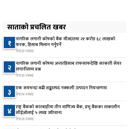
४
स्वीकृत, न्यूनतम तलब २८ हजार ९८४ रुपैयाँ
२ घण्टा अघि
सिद्धबाबा सुरुङ निर्माणमा ३ अर्ब १ करोड खर्च, २०८३
साताको प्रचलित खबर
५
फागुनको समयसीमा
९ घण्टा अघि
नागरिक लगानी कोषको बैंक मौज्दातमा २१ करोड ६८ लाखको
१
फरक, हिसाब मिलान गर्नुपर्ने
निम्सदाइसहित चार पर्वतारोहीको शव बेस क्याम्पमा
नेपाल नक्सा
६
ल्याइयो
नागरिक लगानी कोषमा अन्तरहिसाब राफसाफदेखि सरकारी सेयर
२
२१ घण्टा अघि
लगानीसम्म प्रश्न
नेपाल नक्सा
सुनसरी र सिरहाका घटनाका पीडितलाई राहत र उपचार
७
दिने सरकारको निर्णय
एक सयभन्दा बढी शङ्कास्पद नक्कली उत्पादन नियन्त्रणमा
३
१ दिन अघि
नेपाल नक्सा
कृषि क्षेत्रलाई आत्मनिर्भर बनाउने लक्ष्यसहित राष्ट्रिय कृषि
राष्ट्र बैंकको कारबाहीमा तीन वाणिज्य बैंक, प्रभु बैंकका तत्कालीन
४
८
सीईओलाई ५ लाख जरिवाना
नीति २०८३ जारी
नेपाल नक्सा
१ दिन अघि