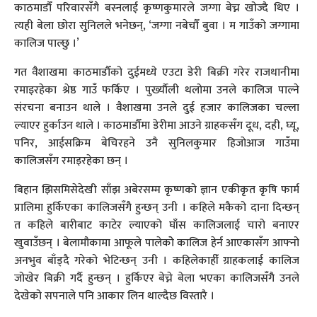
काठमाडौँ परिवारसँगै बस्नलाई कृष्णकुमारले जग्गा बेच्न खोज्दै थिए ।
त्यही बेला छोरा सुनिलले भनेछन्, ‘जग्गा नबेचौँ बुवा । म गाउँको जग्गामा
कालिज पाल्छु ।’
गत वैशाखमा काठमाडौँको दुईमध्ये एउटा डेरी बिक्री गरेर राजधानीमा
रमाइरहेका श्रेष्ठ गाउँ फर्किए । पुर्ख्याैली थलोमा उनले कालिज पाल्ने
संरचना बनाउन थाले । वैशाखमा उनले दुई हजार कालिजका चल्ला
ल्याएर हुर्काउन थाले । काठमाडौँमा डेरीमा आउने ग्राहकसँग दूध, दही, घ्यू,
पनिर, आईसक्रिम बेचिरहने उनै सुनिलकुमार हिजाेआज गाउँमा
कालिजसँग रमाइरहेका छन् ।
बिहान झिसमिसेदेखी साँझ अबेरसम्म कृष्णको ज्ञान एकीकृत कृषि फार्म
प्रालिमा हुर्किएका कालिजसँगै हुन्छन् उनी । कहिले मकैको दाना दिन्छन्
त कहिले बारीबाट काटेर ल्याएको घाँस कालिजलाई चारो बनाएर
खुवाउँछन् । बेलामौकामा आफूले पालेकोे कालिज हेर्न आएकासँग आफ्नो
अनभुव बाँड्दै गरेको भेटिन्छन् उनी । कहिलेकाहीँ ग्राहकलाई कालिज
जोखेर बिक्री गर्दै हुन्छन् । हुर्किएर बेच्ने बेला भएका कालिजसँगै उनले
देखेको सपनाले पनि आकार लिन थाल्दैछ विस्तारै ।