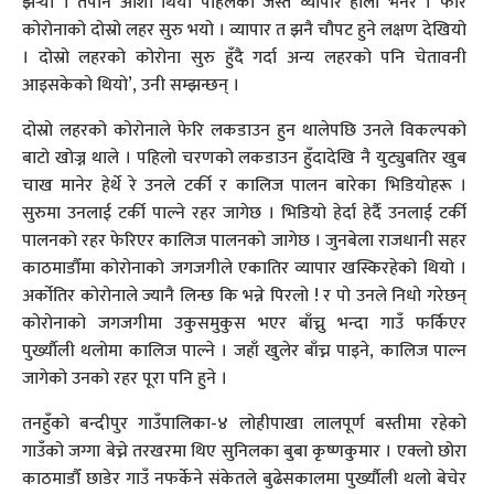
झर्‍यो । तैपनि आशा थियो पहिलेको जस्तै व्यापार होला भनेर । फेरि
कोरोनाको दोस्रो लहर सुरु भयो । व्यापार त झनै चौपट हुने लक्षण देखियो
। दोस्रो लहरको कोरोना सुरु हुँदै गर्दा अन्य लहरको पनि चेतावनी
आइसकेको थियो’, उनी सम्झन्छन् ।
दोस्रो लहरको कोरोनाले फेरि लकडाउन हुन थालेपछि उनले विकल्पको
बाटो खोज्न थाले । पहिलो चरणको लकडाउन हुँदादेखि नै युट्युबतिर खुब
चाख मानेर हेर्थे रे उनले टर्की र कालिज पालन बारेका भिडियोहरू ।
सुरुमा उनलाई टर्की पाल्ने रहर जागेछ । भिडियो हेर्दा हेर्दै उनलाई टर्की
पालनको रहर फेरिएर कालिज पालनको जागेछ । जुनबेला राजधानी सहर
काठमाडौँमा कोरोनाको जगजगीले एकातिर व्यापार खस्किरहेको थियो ।
अर्कोतिर कोरोनाले ज्यानै लिन्छ कि भन्ने पिरलो ! र पो उनले निधो गरेछन्
कोरोनाको जगजगीमा उकुसमुकुस भएर बाँच्नु भन्दा गाउँ फर्किएर
पुर्ख्याैली थलोमा कालिज पाल्ने । जहाँ खुलेर बाँच्न पाइने, कालिज पाल्न
जागेको उनको रहर पूरा पनि हुने ।
तनहुँको बन्दीपुर गाउँपालिका-४ लोहीपाखा लालपूर्ण बस्तीमा रहेको
गाउँको जग्गा बेच्ने तरखरमा थिए सुनिलका बुबा कृष्णकुमार । एक्लो छोरा
काठमाडौँ छाडेर गाउँ नफर्केने संकेतले बुढेसकालमा पुर्ख्याैली थलो बेचेर