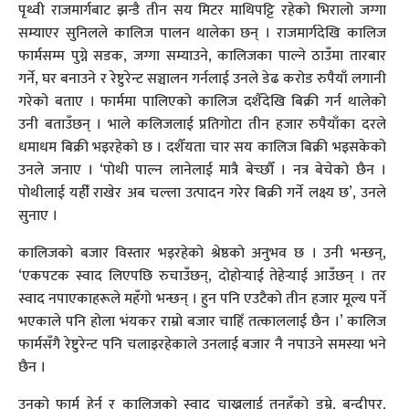
पृथ्वी राजमार्गबाट झन्डै तीन सय मिटर माथिपट्टि रहेको भिरालो जग्गा
सम्याएर सुनिलले कालिज पालन थालेका छन् । राजमार्गदेखि कालिज
फार्मसम्म पुग्ने सडक, जग्गा सम्याउने, कालिजका पाल्ने ठाउँमा तारबार
गर्ने, घर बनाउने र रेष्टुरेन्ट सञ्चालन गर्नलाई उनले डेढ करोड रुपैयाँ लगानी
गरेको बताए । फार्ममा पालिएको कालिज दशैँदेखि बिक्री गर्न थालेको
उनी बताउँछन् । भाले कलिजलाई प्रतिगोटा तीन हजार रुपैयाँका दरले
धमाधम बिक्री भइरहेको छ । दशैँयता चार सय कालिज बिक्री भइसकेको
उनले जनाए । ‘पोथी पाल्न लानेलाई मात्रै बेच्छौँ । नत्र बेचेको छैन ।
पोथीलाई यहीँ राखेर अब चल्ला उत्पादन गरेर बिक्री गर्ने लक्ष्य छ’, उनले
सुनाए ।
कालिजको बजार विस्तार भइरहेको श्रेष्ठको अनुभव छ । उनी भन्छन्,
‘एकपटक स्वाद लिएपछि रुचाउँछन्, दोहोर्‍याई तेहेर्‍याई आउँछन् । तर
स्वाद नपाएकाहरूले महँगो भन्छन् । हुन पनि एउटैको तीन हजार मूल्य पर्ने
भएकाले पनि होला भंयकर राम्रो बजार चाहिँ तत्काललाई छैन ।’ कालिज
फार्मसँगै रेष्टुरेन्ट पनि चलाइरहेकाले उनलाई बजार नै नपाउने समस्या भने
छैन ।
उनको फार्म हेर्न र कालिजको स्वाद चाख्नलाई तनहुँको डुम्रे, बन्दीपुर,