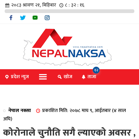
२०८३ श्रावण २१, बिहिबार
८ : ३२ : १७
चार
१२
प्रदेश न्युज
खोज
ताजा
िविधि
नेपाल नक्सा
प्रकाशित मिति: २०७८ माघ ९, आईतबार (४ साल
िधि
अघि)
कोरोनाले चुनौति सगै ल्याएको अवसर ,