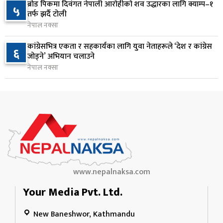
ब्रोड पिकमा दिवंगत नेपाली आरोहीको शव उद्धारका लागि क्याम्प–१
५
नेपाल टेलिकमले बक्यौता महसुलमा जरिवाना छुट दिने
तर्फ झर्दै टोली
९
१ दिन अघि
नेपाल नक्सा
कांग्रेसभित्र एकता र सहकार्यका लागि युवा नेताहरूले ‘देश र कांग्रेस
६
नेपाल फार्मेसी परिषद्को अध्यक्षमा डा. कादिर आलम
जोड्ने’ अभियान चलाउने
१०
नियुक्त
नेपाल नक्सा
१ दिन अघि
www.nepalnaksa.com
Your Media Pvt. Ltd.
New Baneshwor, Kathmandu