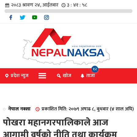
२०८३ श्रावण २४, आईतबार
३ : ४१ : ५९
चार
१२
प्रदेश न्युज
खोज
ताजा
िविधि
नेपाल नक्सा
प्रकाशित मिति: २०७९ अषाढ ८, बुधबार (४ साल अघि)
िधि
पोखरा महानगरपालिकाले आज
आगामी वर्षको नीति तथा कार्यक्रम