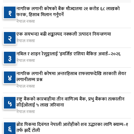
१ दिन अघि
नागरिक लगानी कोषको बैंक मौज्दातमा २१ करोड ६८ लाखको
१
रूकुम पश्चिममा प्रहरीको गाडीले मोटरसाइकललाई
फरक, हिसाब मिलान गर्नुपर्ने
६
ठक्कर दिँदा किशोरको मृत्यु
नेपाल नक्सा
१ दिन अघि
एक सयभन्दा बढी शङ्कास्पद नक्कली उत्पादन नियन्त्रणमा
२
नेपाल नक्सा
प्रतिनिधिसभा बैठक बस्दै , पाँच विधेयक र प्रतिवेदन
७
प्रस्तुत हुने
नबिल र शाइन रेसुङ्गालाई ‘इमर्जिङ एसिया बैंकिङ अवार्ड–२०२६
३
१ दिन अघि
नेपाल नक्सा
आज बस्ने भनिएको राष्ट्रिय सभाको बैठक बुधबारका लागि
नागरिक लगानी कोषमा अन्तरहिसाब राफसाफदेखि सरकारी सेयर
८
४
सर्‍यो
लगानीसम्म प्रश्न
नेपाल नक्सा
१ दिन अघि
राष्ट्र बैंकको कारबाहीमा तीन वाणिज्य बैंक, प्रभु बैंकका तत्कालीन
वीरगञ्जमा ट्यांकरको सिल खोलेर तेल निकाल्ने सात जना
५
९
सीईओलाई ५ लाख जरिवाना
रंगेहात पक्राउ
नेपाल नक्सा
१ दिन अघि
ब्रोड पिकमा दिवंगत नेपाली आरोहीको शव उद्धारका लागि क्याम्प–१
६
जन्मसिद्ध नागरिकता कडा बनाउने ट्रम्पको नयाँ प्रयास, दुई
तर्फ झर्दै टोली