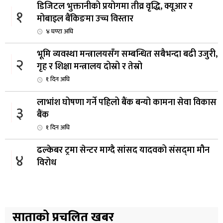
डिजिटल भुक्तानीको प्रयोगमा तीव्र वृद्धि, क्यूआर र
१
मोबाइल बैंकिङमा उच्च विस्तार
४ घण्टा अघि
भूमि व्यवस्था मन्त्रालयसँग सम्बन्धित सबैभन्दा बढी उजुरी,
२
गृह र शिक्षा मन्त्रालय दोस्रो र तेस्रो
१ दिन अघि
लाभांश घोषणा गर्ने पहिलो बैंक बन्यो कामना सेवा विकास
३
बैंक
१ दिन अघि
ढल्केबर ट्रमा सेन्टर माग्दै सांसद यादवको संसद्‌मा मौन
४
विरोध
१ दिन अघि
कोइराला निवास मर्मतका लागि छुट्याइएको २ करोड
५
बजेट शेखरद्धारा लिन अस्वीकार
साताको प्रचलित खबर