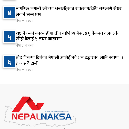
आज बस्ने भनिएको राष्ट्रिय सभाको बैठक बुधबारका लागि
नागरिक लगानी कोषमा अन्तरहिसाब राफसाफदेखि सरकारी सेयर
८
४
सर्‍यो
लगानीसम्म प्रश्न
नेपाल नक्सा
२ दिन अघि
राष्ट्र बैंकको कारबाहीमा तीन वाणिज्य बैंक, प्रभु बैंकका तत्कालीन
वीरगञ्जमा ट्यांकरको सिल खोलेर तेल निकाल्ने सात जना
५
९
सीईओलाई ५ लाख जरिवाना
रंगेहात पक्राउ
नेपाल नक्सा
२ दिन अघि
ब्रोड पिकमा दिवंगत नेपाली आरोहीको शव उद्धारका लागि क्याम्प–१
६
जन्मसिद्ध नागरिकता कडा बनाउने ट्रम्पको नयाँ प्रयास, दुई
तर्फ झर्दै टोली
१०
कार्यकारी आदेश जारी
नेपाल नक्सा
२ दिन अघि