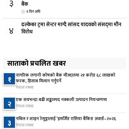
३
बैंक
१ दिन अघि
ढल्केबर ट्रमा सेन्टर माग्दै सांसद यादवको संसद्‌मा मौन
४
विरोध
१ दिन अघि
कोइराला निवास मर्मतका लागि छुट्याइएको २ करोड
५
बजेट शेखरद्धारा लिन अस्वीकार
साताको प्रचलित खबर
२ दिन अघि
नागरिक लगानी कोषको बैंक मौज्दातमा २१ करोड ६८ लाखको
१
रूकुम पश्चिममा प्रहरीको गाडीले मोटरसाइकललाई
फरक, हिसाब मिलान गर्नुपर्ने
६
ठक्कर दिँदा किशोरको मृत्यु
नेपाल नक्सा
२ दिन अघि
एक सयभन्दा बढी शङ्कास्पद नक्कली उत्पादन नियन्त्रणमा
२
नेपाल नक्सा
प्रतिनिधिसभा बैठक बस्दै , पाँच विधेयक र प्रतिवेदन
७
प्रस्तुत हुने
नबिल र शाइन रेसुङ्गालाई ‘इमर्जिङ एसिया बैंकिङ अवार्ड–२०२६
३
२ दिन अघि
नेपाल नक्सा