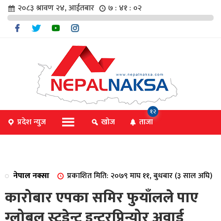
२०८३ श्रावण २४, आईतबार
७ : ४१ : ०२
चार
१२
प्रदेश न्युज
खोज
ताजा
िविधि
नेपाल नक्सा
प्रकाशित मिति: २०७९ माघ ११, बुधबार (३ साल अघि)
िधि
कारोबार एपका समिर फुयाँलले पाए
ग्लोबल स्टुडेन्ट इन्टरप्रिन्योर अवार्ड