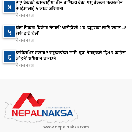
सुनसरी र सिरहाका घटनाका पीडितलाई राहत र उपचार
राष्ट्र बैंकको कारबाहीमा तीन वाणिज्य बैंक, प्रभु बैंकका तत्कालीन
४
८
सीईओलाई ५ लाख जरिवाना
दिने सरकारको निर्णय
नेपाल नक्सा
१ दिन अघि
ब्रोड पिकमा दिवंगत नेपाली आरोहीको शव उद्धारका लागि क्याम्प–१
५
कृषि क्षेत्रलाई आत्मनिर्भर बनाउने लक्ष्यसहित राष्ट्रिय कृषि
तर्फ झर्दै टोली
९
नीति २०८३ जारी
नेपाल नक्सा
१ दिन अघि
कांग्रेसभित्र एकता र सहकार्यका लागि युवा नेताहरूले ‘देश र कांग्रेस
६
जोड्ने’ अभियान चलाउने
नेपाल टेलिकमले बक्यौता महसुलमा जरिवाना छुट दिने
१०
नेपाल नक्सा
१ दिन अघि
www.nepalnaksa.com