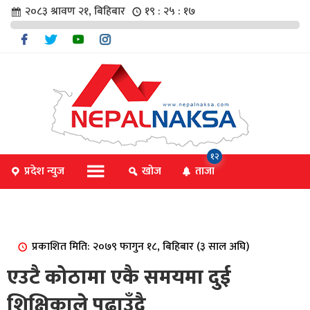
२०८३ श्रावण २१, बिहिबार
१९ : २५ : १७
चार
१२
प्रदेश न्युज
खोज
ताजा
िविधि
प्रकाशित मिति: २०७९ फागुन १८, बिहिबार (३ साल अघि)
िधि
एउटै कोठामा एकै समयमा दुई
शिक्षिकाले पढाउँदै