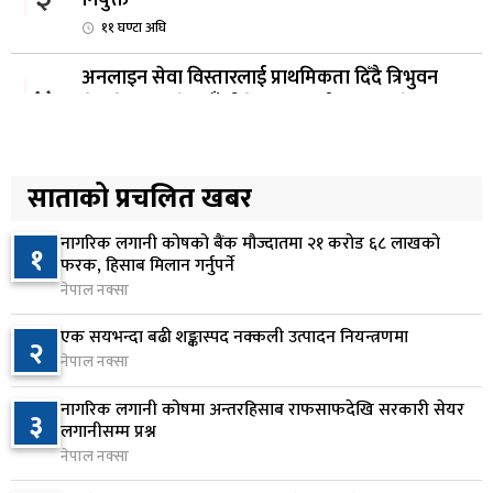
११ घण्टा अघि
अनलाइन सेवा विस्तारलाई प्राथमिकता दिँदै त्रिभुवन
४
विश्वविद्यालयले नयाँ नीति तथा कार्यक्रम ल्याउने
१२ घण्टा अघि
सरकारद्वारा राष्ट्रसेवक कर्मचारीको नयाँ तलबमान
साताको प्रचलित खबर
५
स्वीकृत, न्यूनतम तलब २८ हजार ९८४ रुपैयाँ
१३ घण्टा अघि
नागरिक लगानी कोषको बैंक मौज्दातमा २१ करोड ६८ लाखको
१
फरक, हिसाब मिलान गर्नुपर्ने
सिद्धबाबा सुरुङ निर्माणमा ३ अर्ब १ करोड खर्च, २०८३
नेपाल नक्सा
६
फागुनको समयसीमा
एक सयभन्दा बढी शङ्कास्पद नक्कली उत्पादन नियन्त्रणमा
२
२0 घण्टा अघि
नेपाल नक्सा
निम्सदाइसहित चार पर्वतारोहीको शव बेस क्याम्पमा
७
नागरिक लगानी कोषमा अन्तरहिसाब राफसाफदेखि सरकारी सेयर
३
ल्याइयो
लगानीसम्म प्रश्न
१ दिन अघि
नेपाल नक्सा