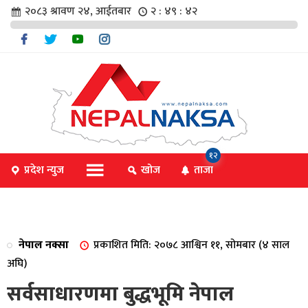
२०८३ श्रावण २४, आईतबार
२ : ४९ : ४२
चार
१२
प्रदेश न्युज
खोज
ताजा
िविधि
नेपाल नक्सा
प्रकाशित मिति: २०७८ आश्विन ११, सोमबार (४ साल
िधि
अघि)
सर्वसाधारणमा बुद्धभूमि नेपाल