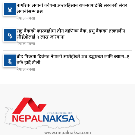
आज बस्ने भनिएको राष्ट्रिय सभाको बैठक बुधबारका लागि
नागरिक लगानी कोषमा अन्तरहिसाब राफसाफदेखि सरकारी सेयर
८
४
सर्‍यो
लगानीसम्म प्रश्न
नेपाल नक्सा
१ दिन अघि
राष्ट्र बैंकको कारबाहीमा तीन वाणिज्य बैंक, प्रभु बैंकका तत्कालीन
वीरगञ्जमा ट्यांकरको सिल खोलेर तेल निकाल्ने सात जना
५
९
सीईओलाई ५ लाख जरिवाना
रंगेहात पक्राउ
नेपाल नक्सा
१ दिन अघि
ब्रोड पिकमा दिवंगत नेपाली आरोहीको शव उद्धारका लागि क्याम्प–१
६
जन्मसिद्ध नागरिकता कडा बनाउने ट्रम्पको नयाँ प्रयास, दुई
तर्फ झर्दै टोली
१०
कार्यकारी आदेश जारी
नेपाल नक्सा
१ दिन अघि
www.nepalnaksa.com