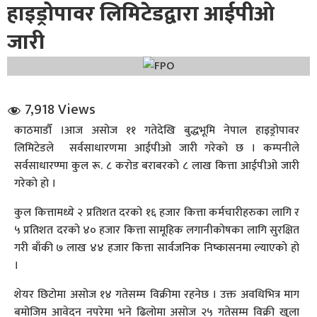
हाइड्रोपावर लिमिटेडद्वारा आईपीओ
जारी
7,918 Views
धि संवाद
काठमाडौँ ।आज असोज ११ गतेदेखि बुद्धभूमि नेपाल हाइड्रोपावर
लिमिटेडले सर्वसाधारणमा आईपीओ जारी गरेकाे छ । कम्पनीले
सञ्जालबाट
सर्वसाधारण्मा कुल रू. ८ करोड बराबरको ८ लाख कित्ता आईपीओ जारी
गरेकाे हाे ।
कुल कित्तामध्ये २ प्रतिशत दरको १६ हजार कित्ता कर्मचारीहरुका लागि र
५ प्रतिशत दरको ४० हजार कित्ता सामूहिक लगानीकोषका लागि सुरक्षित
गरी बाँकी ७ लाख ४४ हजार कित्ता सार्वजनिक निष्कासनमा ल्याएकाे हो
।
शेयर छिटोमा असोज १४ गतेसम्म विक्रीमा रहनेछ । उक्त अवधिभित्र माग
बमोजिम आवेदन नपरेमा भने ढिलोमा असोज २५ गतेसम्म विक्री खुला