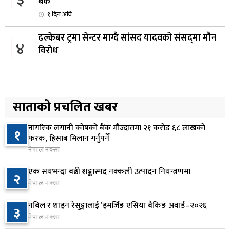
बैंक
१ दिन अघि
ढल्केबर ट्रमा सेन्टर माग्दै सांसद यादवको संसद्‌मा मौन
४
विरोध
१ दिन अघि
कोइराला निवास मर्मतका लागि छुट्याइएको २ करोड
५
बजेट शेखरद्धारा लिन अस्वीकार
साताको प्रचलित खबर
१ दिन अघि
नागरिक लगानी कोषको बैंक मौज्दातमा २१ करोड ६८ लाखको
१
रूकुम पश्चिममा प्रहरीको गाडीले मोटरसाइकललाई
फरक, हिसाब मिलान गर्नुपर्ने
६
ठक्कर दिँदा किशोरको मृत्यु
नेपाल नक्सा
१ दिन अघि
एक सयभन्दा बढी शङ्कास्पद नक्कली उत्पादन नियन्त्रणमा
२
नेपाल नक्सा
प्रतिनिधिसभा बैठक बस्दै , पाँच विधेयक र प्रतिवेदन
७
प्रस्तुत हुने
नबिल र शाइन रेसुङ्गालाई ‘इमर्जिङ एसिया बैंकिङ अवार्ड–२०२६
३
१ दिन अघि
नेपाल नक्सा