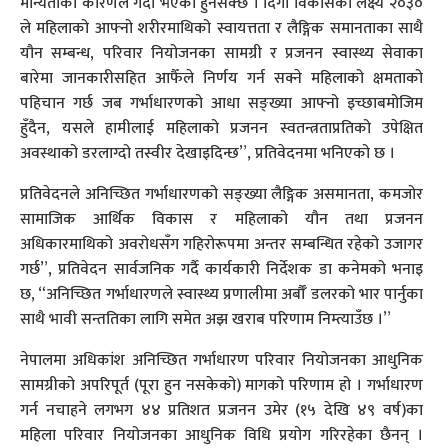
मान्यताका कारणले गर्दा भएको हुनसक्छ । दिगो विकासका लक्ष्य २०३०
ले महिलाको आफ्नो शरीरमाथिको स्वायत्तता र लैङ्गिक समानताका साथै
यौन सम्बन्ध, परिवार नियोजनका सामग्री र प्रजनन स्वास्थ्य सेवाका
बारेमा जानकारीसहित आफैँले निर्णय गर्न सक्ने महिलाको क्षमताको
पहिचान गर्छ जब गर्भाधारणको आधा सङ्ख्या आफ्नो इच्छाबमोजिम
हुँदैन, यसले हामीलाई महिलाको प्रजनन स्वतन्त्रताप्रतिको उपेक्षित
अवस्थाको डरलाग्दो तस्वीर देखाइदिन्छ”, प्रतिवेदनमा भनिएको छ ।
प्रतिवेदनले अनिच्छित गर्भाधारणको सङ्ख्या लैङ्गिक असमानता, कमजोर
सामाजिक आर्थिक विकास र महिलाको यौन तथा प्रजनन
अधिकारमाथिको अवरोधसँग गहिरोरूपमा अन्तर सम्बन्धित रहेको उजागर
गर्छ”, प्रतिवेदन सार्वजनिक गर्दै कार्यकारी निर्देशक डा कनेमको भनाइ
छ, “अनिच्छित गर्भाधारणले स्वास्थ्य प्रणालीमा अर्बौँ डलरको भार पार्नुका
साथै भावी सन्ततिका लागि समेत अझ खराब परिणाम निम्त्याउँछ ।”
नेपालमा अधिकांश अनिच्छित गर्भाधारण परिवार नियोजनका आधुनिक
सामग्रीको अपरिपूर्त (पूरा हुन नसकेको) मागको परिणाम हो । गर्भाधारण
गर्न नचाहने लगभग ४४ प्रतिशत प्रजनन उमेर (१५ देखि ४९ वर्ष)का
महिला परिवार नियोजनका आधुनिक विधि प्रयोग गरिरहेका छैनन् ।