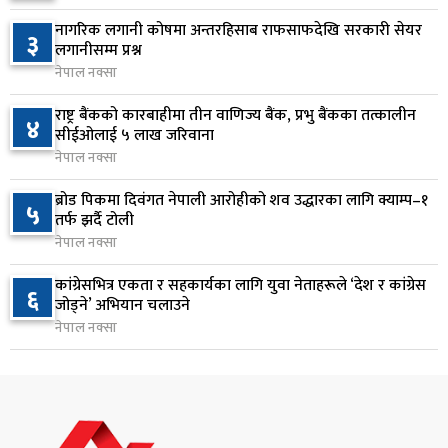
सिद्धबाबा सुरुङ निर्माणमा ३ अर्ब १ करोड खर्च, २०८३
७
नागरिक लगानी कोषमा अन्तरहिसाब राफसाफदेखि सरकारी सेयर
३
फागुनको समयसीमा
लगानीसम्म प्रश्न
१ दिन अघि
नेपाल नक्सा
निम्सदाइसहित चार पर्वतारोहीको शव बेस क्याम्पमा
राष्ट्र बैंकको कारबाहीमा तीन वाणिज्य बैंक, प्रभु बैंकका तत्कालीन
४
८
सीईओलाई ५ लाख जरिवाना
ल्याइयो
नेपाल नक्सा
१ दिन अघि
ब्रोड पिकमा दिवंगत नेपाली आरोहीको शव उद्धारका लागि क्याम्प–१
५
सुनसरी र सिरहाका घटनाका पीडितलाई राहत र उपचार
तर्फ झर्दै टोली
९
दिने सरकारको निर्णय
नेपाल नक्सा
१ दिन अघि
कांग्रेसभित्र एकता र सहकार्यका लागि युवा नेताहरूले ‘देश र कांग्रेस
६
जोड्ने’ अभियान चलाउने
कृषि क्षेत्रलाई आत्मनिर्भर बनाउने लक्ष्यसहित राष्ट्रिय कृषि
१०
नेपाल नक्सा
नीति २०८३ जारी
१ दिन अघि