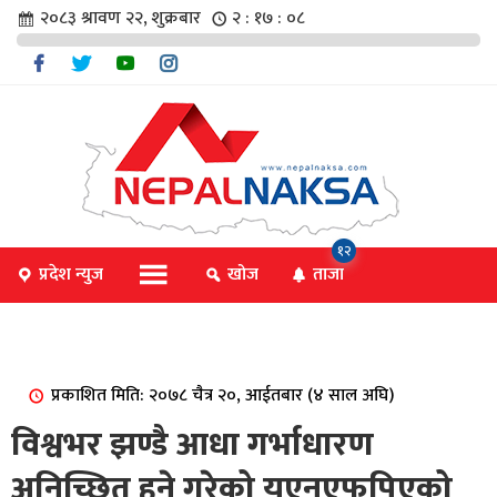
२०८३ श्रावण २२, शुक्रबार
२ : १७ : ०८
चार
१२
प्रदेश न्युज
खोज
ताजा
िविधि
प्रकाशित मिति: २०७८ चैत्र २०, आईतबार (४ साल अघि)
िधि
विश्वभर झण्डै आधा गर्भाधारण
अनिच्छित हुने गरेको युुएनएफपिएको