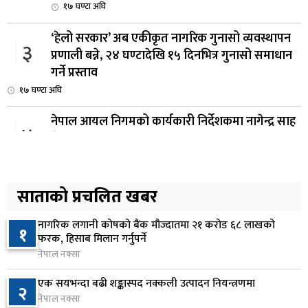
१७ घण्टा अघि
‘हेलो सरकार’ अब एकीकृत नागरिक गुनासो व्यवस्थापन
३
प्रणाली बन्ने, २४ घण्टादेखि १५ दिनभित्र गुनासो समाधान
गर्ने प्रस्ताव
१७ घण्टा अघि
नेपाल आयल निगमको कार्यकारी निर्देशकमा नागेन्द्र साह
४
नियुक्त
१८ घण्टा अघि
अनलाइन सेवा विस्तारलाई प्राथमिकता दिँदै त्रिभुवन
साताको प्रचलित खबर
५
विश्वविद्यालयले नयाँ नीति तथा कार्यक्रम ल्याउने
१९ घण्टा अघि
नागरिक लगानी कोषको बैंक मौज्दातमा २१ करोड ६८ लाखको
१
फरक, हिसाब मिलान गर्नुपर्ने
सरकारद्वारा राष्ट्रसेवक कर्मचारीको नयाँ तलबमान
नेपाल नक्सा
६
स्वीकृत, न्यूनतम तलब २८ हजार ९८४ रुपैयाँ
एक सयभन्दा बढी शङ्कास्पद नक्कली उत्पादन नियन्त्रणमा
२
२0 घण्टा अघि
नेपाल नक्सा