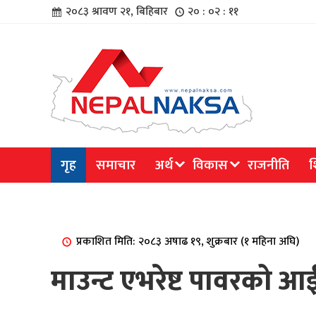
२०८३ श्रावण २१, बिहिबार
२० : ०२ : ११
चार
गृह
समाचार
अर्थ
विकास
राजनीति
श
िविधि
प्रकाशित मिति: २०८३ अषाढ १९, शुक्रबार (१ महिना अघि)
माउन्ट एभरेष्ट पावरको आ
िधि