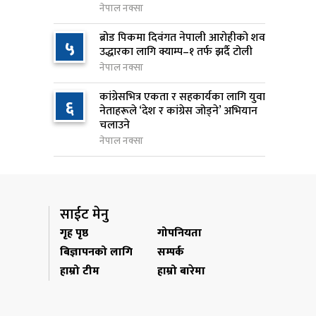
नेपाल नक्सा
१ दिन अघि
ब्रोड पिकमा दिवंगत नेपाली आरोहीको शव
५
सुनसरी र सिरहाका घटनाका
उद्धारका लागि क्याम्प–१ तर्फ झर्दै टोली
८
पीडितलाई राहत र उपचार दिने
नेपाल नक्सा
सरकारको निर्णय
कांग्रेसभित्र एकता र सहकार्यका लागि युवा
१ दिन अघि
६
नेताहरूले ‘देश र कांग्रेस जोड्ने’ अभियान
चलाउने
कृषि क्षेत्रलाई आत्मनिर्भर बनाउने
९
नेपाल नक्सा
लक्ष्यसहित राष्ट्रिय कृषि नीति २०८३
जारी
१ दिन अघि
साईट मेनु
नेपाल टेलिकमले बक्यौता महसुलमा
१०
गृह पृष्ठ
गोपनियता
जरिवाना छुट दिने
बिज्ञापनको लागि
सम्पर्क
१ दिन अघि
हाम्रो टीम
हाम्रो बारेमा