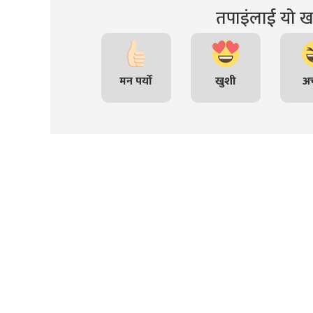
तपाइंलाई यो खब
मन पर्यो
खुशी
अच