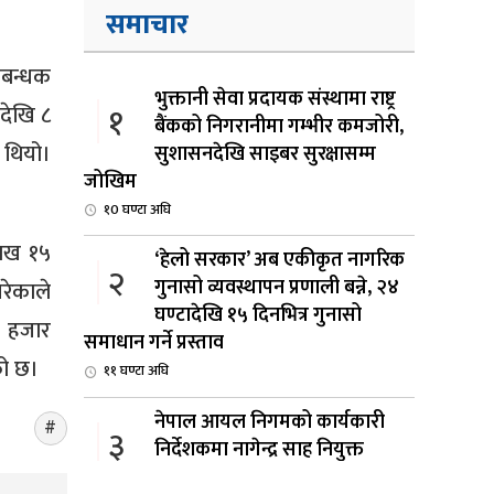
समाचार
रबन्धक
भुक्तानी सेवा प्रदायक संस्थामा राष्ट्र
१
देखि ८
बैंकको निगरानीमा गम्भीर कमजोरी,
 थियो।
सुशासनदेखि साइबर सुरक्षासम्म
जोखिम
१0 घण्टा अघि
लाख १५
‘हेलो सरकार’ अब एकीकृत नागरिक
२
गुनासो व्यवस्थापन प्रणाली बन्ने, २४
रेकाले
घण्टादेखि १५ दिनभित्र गुनासो
२ हजार
समाधान गर्ने प्रस्ताव
ो छ।
११ घण्टा अघि
नेपाल आयल निगमको कार्यकारी
३
निर्देशकमा नागेन्द्र साह नियुक्त
१२ घण्टा अघि