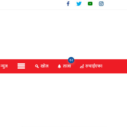
१२
 न्युज
खोज
ताजा
रुचाईएका