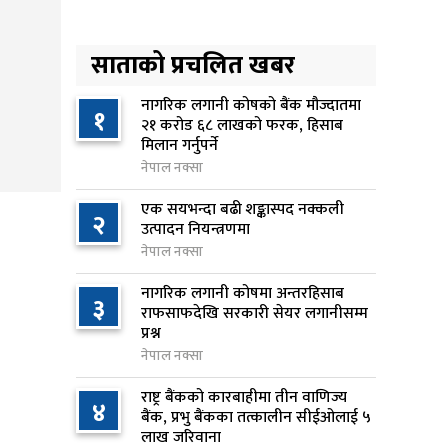
अनलाइन सेवा विस्तारलाई
४
प्राथमिकता दिँदै त्रिभुवन
साताको प्रचलित खबर
विश्वविद्यालयले नयाँ नीति तथा
कार्यक्रम ल्याउने
नागरिक लगानी कोषको बैंक मौज्दातमा
१
२१ करोड ६८ लाखको फरक, हिसाब
१३ घण्टा अघि
मिलान गर्नुपर्ने
नेपाल नक्सा
सरकारद्वारा राष्ट्रसेवक कर्मचारीको
५
नयाँ तलबमान स्वीकृत, न्यूनतम तलब
एक सयभन्दा बढी शङ्कास्पद नक्कली
२
२८ हजार ९८४ रुपैयाँ
उत्पादन नियन्त्रणमा
नेपाल नक्सा
१४ घण्टा अघि
नागरिक लगानी कोषमा अन्तरहिसाब
सिद्धबाबा सुरुङ निर्माणमा ३ अर्ब १
३
६
राफसाफदेखि सरकारी सेयर लगानीसम्म
करोड खर्च, २०८३ फागुनको
प्रश्न
समयसीमा
नेपाल नक्सा
२0 घण्टा अघि
राष्ट्र बैंकको कारबाहीमा तीन वाणिज्य
४
बैंक, प्रभु बैंकका तत्कालीन सीईओलाई ५
निम्सदाइसहित चार पर्वतारोहीको शव
७
लाख जरिवाना
बेस क्याम्पमा ल्याइयो