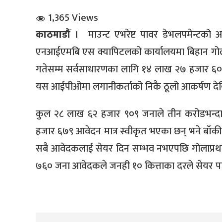
1,365 Views
काठमाडौँ ।
माउन्ट एभरेष्ट पावर डेभलपमेन्टक
एनआईएमबि एस क्यापिटलको कार्यालयमा बिहान गोला
गतेसम्म सर्वसाधारणका लागि १४ लाख २७ हजार ६०० कि
यस आईपीओमा लगानीकर्ताको निकै ठूलो आकर्षण द
धि संवाद
कुल २८ लाख ६२ हजार ९०९ जनाले तीन करोडभन्दा 
सञ्जालबाट
हजार ६७९ आवेदन मात्र स्वीकृत भएका छन् भने बाँकी
सबै आवेदकलाई सेयर दिन सम्भव नभएपछि गोलाप्रथा
७६० जना आवेदकले जनही १० कित्ताका दरले सेयर