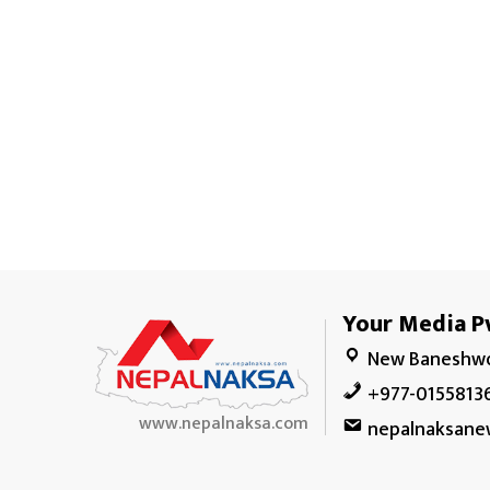
Your Media Pv
New Baneshwo
+977-0155813
www.nepalnaksa.com
nepalnaksane