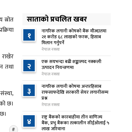
अनलाइन सेवा विस्तारलाई
४
प्राथमिकता दिँदै त्रिभुवन
साताको प्रचलित खबर
य स्रोत
विश्वविद्यालयले नयाँ नीति तथा
क्रिया
कार्यक्रम ल्याउने
नागरिक लगानी कोषको बैंक मौज्दातमा
१
२१ करोड ६८ लाखको फरक, हिसाब
११ घण्टा अघि
मिलान गर्नुपर्ने
नेपाल नक्सा
सरकारद्वारा राष्ट्रसेवक कर्मचारीको
५
 राखेर
नयाँ तलबमान स्वीकृत, न्यूनतम तलब
एक सयभन्दा बढी शङ्कास्पद नक्कली
२
तन तथा
२८ हजार ९८४ रुपैयाँ
उत्पादन नियन्त्रणमा
नेपाल नक्सा
११ घण्टा अघि
नागरिक लगानी कोषमा अन्तरहिसाब
सिद्धबाबा सुरुङ निर्माणमा ३ अर्ब १
३
६
ंस्था,
राफसाफदेखि सरकारी सेयर लगानीसम्म
करोड खर्च, २०८३ फागुनको
प्रश्न
समयसीमा
एको छ।
नेपाल नक्सा
१८ घण्टा अघि
 छ।
राष्ट्र बैंकको कारबाहीमा तीन वाणिज्य
४
बैंक, प्रभु बैंकका तत्कालीन सीईओलाई ५
निम्सदाइसहित चार पर्वतारोहीको शव
७
लाख जरिवाना
बेस क्याम्पमा ल्याइयो