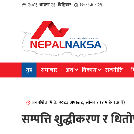
२०८३ श्रावण २१, बिहिबार
१७ : ५४ : २९
चार
गृह
समाचार
अर्थ
विकास
राजनीति
श
िविधि
प्रकाशित मिति: २०८३ अषाढ ८, सोमबार (१ महिना अघि)
सम्पत्ति शुद्धीकरण र धित
िधि