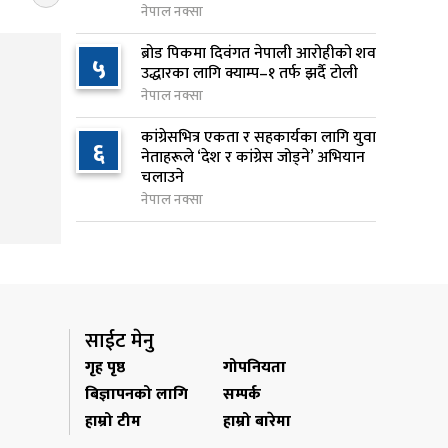
नेपाल नक्सा
१ दिन अघि
ब्रोड पिकमा दिवंगत नेपाली आरोहीको शव
५
सुनसरी र सिरहाका घटनाका
उद्धारका लागि क्याम्प–१ तर्फ झर्दै टोली
८
पीडितलाई राहत र उपचार दिने
नेपाल नक्सा
सरकारको निर्णय
कांग्रेसभित्र एकता र सहकार्यका लागि युवा
१ दिन अघि
६
नेताहरूले ‘देश र कांग्रेस जोड्ने’ अभियान
चलाउने
कृषि क्षेत्रलाई आत्मनिर्भर बनाउने
९
नेपाल नक्सा
लक्ष्यसहित राष्ट्रिय कृषि नीति २०८३
जारी
१ दिन अघि
नेपाल टेलिकमले बक्यौता महसुलमा
१०
जरिवाना छुट दिने
साईट मेनु
१ दिन अघि
गृह पृष्ठ
गोपनियता
बिज्ञापनको लागि
सम्पर्क
हाम्रो टीम
हाम्रो बारेमा