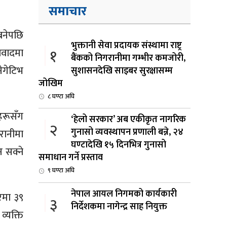
समाचार
 बनेपछि
भुक्तानी सेवा प्रदायक संस्थामा राष्ट्र
१
िवादमा
बैंकको निगरानीमा गम्भीर कमजोरी,
नेगेटिभ
सुशासनदेखि साइबर सुरक्षासम्म
जोखिम
८ घण्टा अघि
ीहरूसँग
‘हेलो सरकार’ अब एकीकृत नागरिक
२
गुनासो व्यवस्थापन प्रणाली बन्ने, २४
रानीमा
घण्टादेखि १५ दिनभित्र गुनासो
 सक्ने
समाधान गर्ने प्रस्ताव
९ घण्टा अघि
नेपाल आयल निगमको कार्यकारी
रमा ३९
३
निर्देशकमा नागेन्द्र साह नियुक्त
्यक्ति
१0 घण्टा अघि