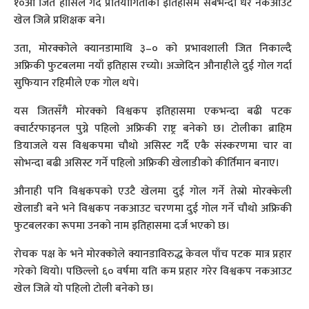
१०औँ जित हासिल गर्दै प्रतियोगिताको इतिहासमै सबैभन्दा धेरै नकआउट
खेल जित्ने प्रशिक्षक बने।
उता, मोरक्कोले क्यानडामाथि ३–० को प्रभावशाली जित निकाल्दै
अफ्रिकी फुटबलमा नयाँ इतिहास रच्यो। अज्जेदिन औनाहीले दुई गोल गर्दा
सुफियान रहिमीले एक गोल थपे।
यस जितसँगै मोरक्को विश्वकप इतिहासमा एकभन्दा बढी पटक
क्वार्टरफाइनल पुग्ने पहिलो अफ्रिकी राष्ट्र बनेको छ। टोलीका ब्राहिम
डियाजले यस विश्वकपमा चौथो असिस्ट गर्दै एकै संस्करणमा चार वा
सोभन्दा बढी असिस्ट गर्ने पहिलो अफ्रिकी खेलाडीको कीर्तिमान बनाए।
औनाही पनि विश्वकपको एउटै खेलमा दुई गोल गर्ने तेस्रो मोरक्केली
खेलाडी बने भने विश्वकप नकआउट चरणमा दुई गोल गर्ने चौथो अफ्रिकी
फुटबलरका रूपमा उनको नाम इतिहासमा दर्ज भएको छ।
रोचक पक्ष के भने मोरक्कोले क्यानडाविरुद्ध केवल पाँच पटक मात्र प्रहार
गरेको थियो। पछिल्लो ६० वर्षमा यति कम प्रहार गरेर विश्वकप नकआउट
खेल जित्ने यो पहिलो टोली बनेको छ।