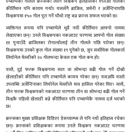
एम्बाप्पेको गोलले फ्रान्सका लागि विश्वकप इतिहासको १५०औँ गोलको
कीर्तिमान पनि कायम गर्‍यो। यससँगै ब्राजिल, जर्मनी र अर्जेन्टिनापछि
विश्वकपमा १५० गोल पूरा गर्ने चौथो राष्ट्र बन्न फ्रान्स सफल भएको छ।
व्यक्तिगत रूपमा पनि एम्बाप्पेले थुप्रै नयाँ कीर्तिमान आफ्नो नाममा
लेखाएका छन्। उनले विश्वकपका नकआउट चरणमा आफ्नो गोल संख्या
११ पुर्‍याउँदै ब्राजिलका रोनाल्डोलाई तीन गोलले पछि पारेका छन्।
विश्वकपमा उनको कुल गोल संख्या १९ पुगेको छ, जुन सर्वाधिक गोलकर्ता
लियोनेल मेस्सीको २० गोलभन्दा केवल एक गोल कम हो।
यस्तै, दुई फरक विश्वकपमा सात वा सोभन्दा बढी गोल गर्ने दोस्रो
खेलाडीको कीर्तिमान पनि एम्बाप्पेले कायम गरेका छन्। यसअघि यस्तो
उपलब्धि अर्जेन्टिनाका लियोनेल मेस्सीले मात्र हासिल गरेका थिए। साथै,
तीन फरक विश्वकपको नकआउट चरणमा तीन वा सोभन्दा बढी गोल गर्ने
विश्वकै पहिलो खेलाडी बन्ने कीर्तिमान पनि एम्बाप्पेकै नाममा दर्ज भएको
छ।
फ्रान्सका मुख्य प्रशिक्षक डिडिएर डेसच्याम्प्स ले पनि नयाँ इतिहास रचेका
छन्। फ्रान्सको प्रशिक्षकका रूपमा उनले विश्वकप नकआउट चरणमा