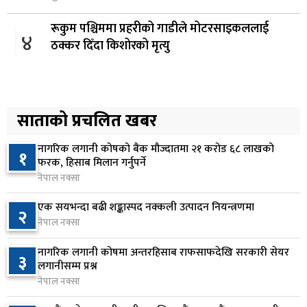
रूकुम पश्चिममा प्रहरीको गाडीले मोटरसाइकललाई
४
ठक्कर दिँदा किशोरको मृत्यु
८ घण्टा अघि
प्रतिनिधिसभा बैठक बस्दै , पाँच विधेयक र प्रतिवेदन
५
प्रस्तुत हुने
साताको प्रचलित खबर
८ घण्टा अघि
नागरिक लगानी कोषको बैंक मौज्दातमा २१ करोड ६८ लाखको
१
आज बस्ने भनिएको राष्ट्रिय सभाको बैठक बुधबारका लागि
फरक, हिसाब मिलान गर्नुपर्ने
६
सर्‍यो
नेपाल नक्सा
८ घण्टा अघि
एक सयभन्दा बढी शङ्कास्पद नक्कली उत्पादन नियन्त्रणमा
२
नेपाल नक्सा
वीरगञ्जमा ट्यांकरको सिल खोलेर तेल निकाल्ने सात जना
७
रंगेहात पक्राउ
नागरिक लगानी कोषमा अन्तरहिसाब राफसाफदेखि सरकारी सेयर
३
८ घण्टा अघि
लगानीसम्म प्रश्न
नेपाल नक्सा
जन्मसिद्ध नागरिकता कडा बनाउने ट्रम्पको नयाँ प्रयास, दुई