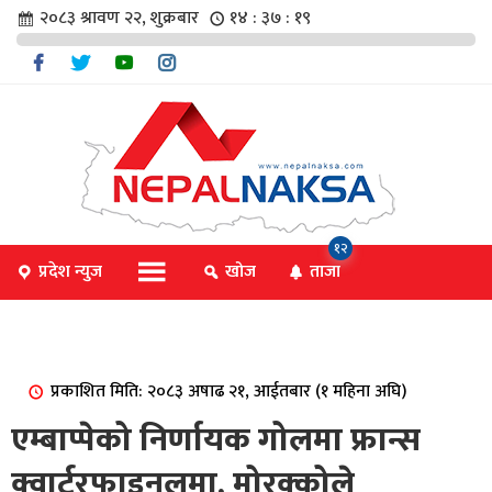
२०८३ श्रावण २२, शुक्रबार
१४ : ३७ : १९
चार
१२
प्रदेश न्युज
खोज
ताजा
िविधि
प्रकाशित मिति: २०८३ अषाढ २१, आईतबार (१ महिना अघि)
िधि
एम्बाप्पेको निर्णायक गोलमा फ्रान्स
क्वार्टरफाइनलमा, मोरक्कोले