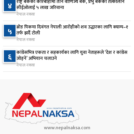
८
कार्यकारी आदेश जारी
राष्ट्र बैंकको कारबाहीमा तीन वाणिज्य बैंक, प्रभु बैंकका तत्कालीन
४
सीईओलाई ५ लाख जरिवाना
८ घण्टा अघि
नेपाल नक्सा
राप्रपाको निर्णय: बागमती प्रदेश सरकारमा सहभागी नहुने
९
ब्रोड पिकमा दिवंगत नेपाली आरोहीको शव उद्धारका लागि क्याम्प–१
५
९ घण्टा अघि
तर्फ झर्दै टोली
नेपाल नक्सा
२५० रुपैयाँको सामान किन्दा कञ्चनपुरका उपभोक्ताले
१०
कांग्रेसभित्र एकता र सहकार्यका लागि युवा नेताहरूले ‘देश र कांग्रेस
६
जिते १० लाख
जोड्ने’ अभियान चलाउने
९ घण्टा अघि
नेपाल नक्सा
www.nepalnaksa.com