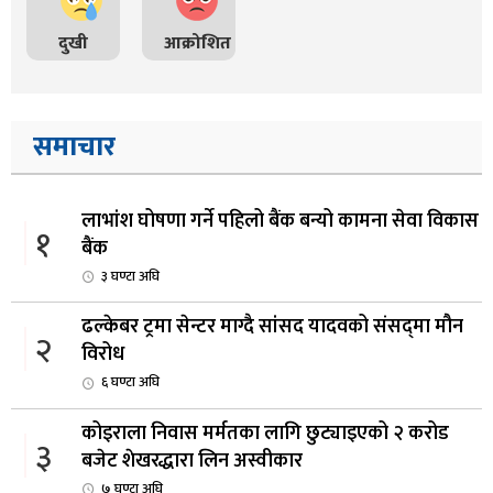
दुखी
आक्रोशित
समाचार
लाभांश घोषणा गर्ने पहिलो बैंक बन्यो कामना सेवा विकास
१
बैंक
३ घण्टा अघि
ढल्केबर ट्रमा सेन्टर माग्दै सांसद यादवको संसद्‌मा मौन
२
विरोध
६ घण्टा अघि
कोइराला निवास मर्मतका लागि छुट्याइएको २ करोड
३
बजेट शेखरद्धारा लिन अस्वीकार
७ घण्टा अघि