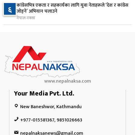
माछापुच्छ्रे बैंकको ‘एम–स्मार्ट’बाटै करदाता प्रोत्साहन
१०
कांग्रेसभित्र एकता र सहकार्यका लागि युवा नेताहरूले ‘देश र कांग्रेस
६
उपहार कार्यक्रममा सहभागी हुने सुविधा
जोड्ने’ अभियान चलाउने
५ घण्टा अघि
नेपाल नक्सा
www.nepalnaksa.com
Your Media Pvt. Ltd.
New Baneshwor, Kathmandu
+977-015581367, 9851026663
nepalnaksanews@gmail.com