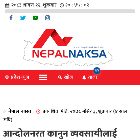
२०८३ श्रावण २२, शुक्रबार
१० : ४५ : ०३
चार
१२
प्रदेश न्युज
खोज
ताजा
िविधि
नेपाल नक्सा
प्रकाशित मिति: २०७८ मंसिर ३, शुक्रबार (४ साल
िधि
अघि)
आन्दोलनरत कानुन व्यवसायीलाई