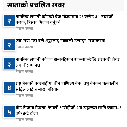
५
सर्‍यो
साताको प्रचलित खबर
४ घण्टा अघि
नागरिक लगानी कोषको बैंक मौज्दातमा २१ करोड ६८ लाखको
१
वीरगञ्जमा ट्यांकरको सिल खोलेर तेल निकाल्ने सात जना
फरक, हिसाब मिलान गर्नुपर्ने
६
रंगेहात पक्राउ
नेपाल नक्सा
४ घण्टा अघि
एक सयभन्दा बढी शङ्कास्पद नक्कली उत्पादन नियन्त्रणमा
२
नेपाल नक्सा
जन्मसिद्ध नागरिकता कडा बनाउने ट्रम्पको नयाँ प्रयास, दुई
७
कार्यकारी आदेश जारी
नागरिक लगानी कोषमा अन्तरहिसाब राफसाफदेखि सरकारी सेयर
३
४ घण्टा अघि
लगानीसम्म प्रश्न
नेपाल नक्सा
राप्रपाको निर्णय: बागमती प्रदेश सरकारमा सहभागी नहुने
८
राष्ट्र बैंकको कारबाहीमा तीन वाणिज्य बैंक, प्रभु बैंकका तत्कालीन
५ घण्टा अघि
४
सीईओलाई ५ लाख जरिवाना
नेपाल नक्सा
२५० रुपैयाँको सामान किन्दा कञ्चनपुरका उपभोक्ताले
९
जिते १० लाख
ब्रोड पिकमा दिवंगत नेपाली आरोहीको शव उद्धारका लागि क्याम्प–१
५
तर्फ झर्दै टोली
५ घण्टा अघि
नेपाल नक्सा