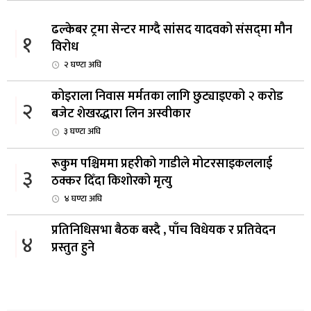
ढल्केबर ट्रमा सेन्टर माग्दै सांसद यादवको संसद्‌मा मौन
१
विरोध
२ घण्टा अघि
कोइराला निवास मर्मतका लागि छुट्याइएको २ करोड
२
बजेट शेखरद्धारा लिन अस्वीकार
३ घण्टा अघि
रूकुम पश्चिममा प्रहरीको गाडीले मोटरसाइकललाई
३
ठक्कर दिँदा किशोरको मृत्यु
४ घण्टा अघि
प्रतिनिधिसभा बैठक बस्दै , पाँच विधेयक र प्रतिवेदन
४
प्रस्तुत हुने
४ घण्टा अघि
आज बस्ने भनिएको राष्ट्रिय सभाको बैठक बुधबारका लागि